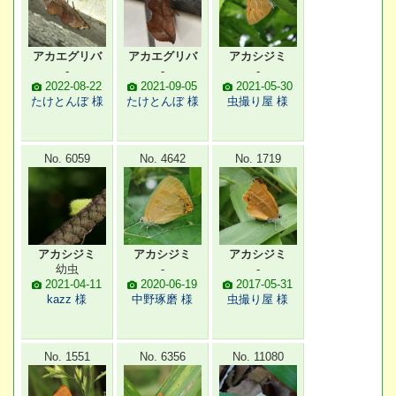
アカエグリバ
アカエグリバ
アカシジミ
-
-
-
2022-08-22
2021-09-05
2021-05-30
たけとんぼ 様
たけとんぼ 様
虫撮り屋 様
No. 6059
No. 4642
No. 1719
アカシジミ
アカシジミ
アカシジミ
幼虫
-
-
2021-04-11
2020-06-19
2017-05-31
kazz 様
中野琢磨 様
虫撮り屋 様
No. 1551
No. 6356
No. 11080