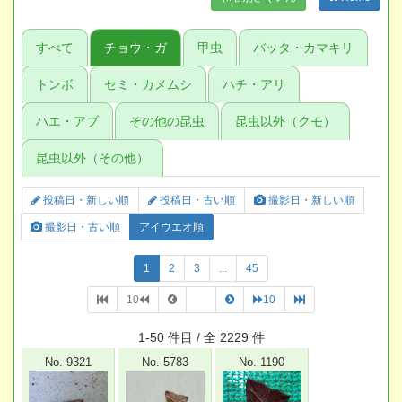
すべて
チョウ・ガ
甲虫
バッタ・カマキリ
トンボ
セミ・カメムシ
ハチ・アリ
ハエ・アブ
その他の昆虫
昆虫以外（クモ）
昆虫以外（その他）
投稿日・新しい順
投稿日・古い順
撮影日・新しい順
撮影日・古い順
アイウエオ順
1
2
3
...
45
10
10
1-50 件目 / 全 2229 件
No. 9321
No. 5783
No. 1190