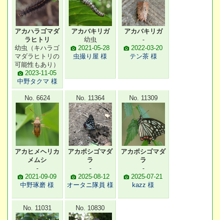
アカハラゴマダ
アカバキリガ
アカバキリガ
ラヒトリ
幼虫
-
幼虫（キハラゴ
2021-05-28
2022-03-20
マダラヒトリの
虫撮り屋 様
テン茶 様
可能性もあり）
2023-11-05
中野タクマ 様
No. 6624
No. 11364
No. 11309
アカヒメヘリカ
アカボシゴマダ
アカボシゴマダ
メムシ
ラ
ラ
-
-
-
2021-09-09
2025-08-12
2025-07-21
中野琢磨 様
オータニ隊員 様
kazz 様
No. 11031
No. 10830