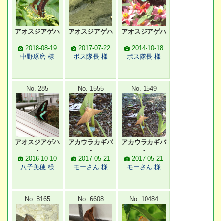
アオスジアゲハ
アオスジアゲハ
アオスジアゲハ
-
-
-
2018-08-19
2017-07-22
2014-10-18
中野琢磨 様
ボス隊長 様
ボス隊長 様
No. 285
No. 1555
No. 1549
アオスジアゲハ
アカウラカギバ
アカウラカギバ
-
-
-
2016-10-10
2017-05-21
2017-05-21
八子美穂 様
モーさん 様
モーさん 様
No. 8165
No. 6608
No. 10484