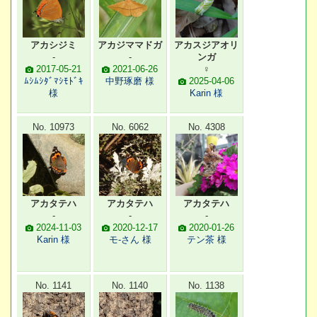
アカシジミ
アカジママドガ
アカスジアオリ
-
-
ンガ
2017-05-21
2021-06-26
♀
ﾑｼﾑｼﾀﾞﾏｼﾓﾄﾞｷ
中野琢磨 様
2025-04-06
様
Karin 様
No. 10973
No. 6062
No. 4308
アカタテハ
アカタテハ
アカタテハ
-
-
-
2024-11-03
2020-12-17
2020-01-26
Karin 様
モ-さん 様
テン茶 様
No. 1141
No. 1140
No. 1138