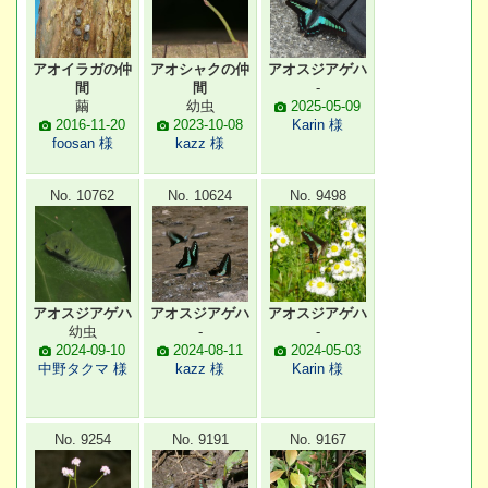
アオイラガの仲
アオシャクの仲
アオスジアゲハ
間
間
-
繭
幼虫
2025-05-09
2016-11-20
2023-10-08
Karin 様
foosan 様
kazz 様
No. 10762
No. 10624
No. 9498
アオスジアゲハ
アオスジアゲハ
アオスジアゲハ
幼虫
-
-
2024-09-10
2024-08-11
2024-05-03
中野タクマ 様
kazz 様
Karin 様
No. 9254
No. 9191
No. 9167