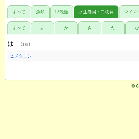
すべて
魚類
甲殻類
水生巻貝・二枚貝
マイマ
すべて
あ
か
さ
た
は
【1種】
ヒメタニシ
© C