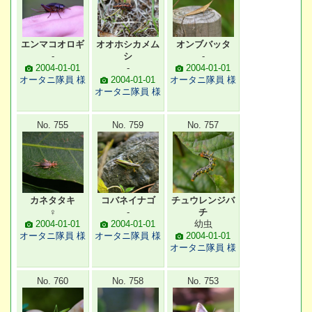
エンマコオロギ
オオホシカメム
オンブバッタ
-
シ
-
2004-01-01
-
2004-01-01
オータニ隊員 様
2004-01-01
オータニ隊員 様
オータニ隊員 様
No. 755
No. 759
No. 757
カネタタキ
コバネイナゴ
チュウレンジバ
♀
-
チ
2004-01-01
2004-01-01
幼虫
オータニ隊員 様
オータニ隊員 様
2004-01-01
オータニ隊員 様
No. 760
No. 758
No. 753