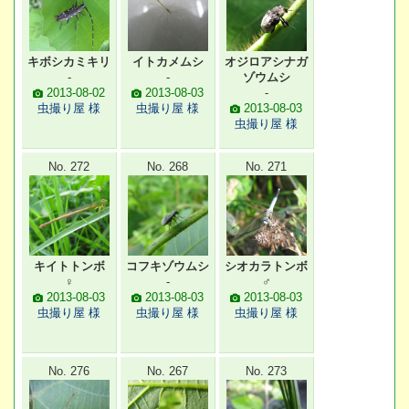
キボシカミキリ
イトカメムシ
オジロアシナガ
-
-
ゾウムシ
2013-08-02
2013-08-03
-
虫撮り屋 様
虫撮り屋 様
2013-08-03
虫撮り屋 様
No. 272
No. 268
No. 271
キイトトンボ
コフキゾウムシ
シオカラトンボ
♀
-
♂
2013-08-03
2013-08-03
2013-08-03
虫撮り屋 様
虫撮り屋 様
虫撮り屋 様
No. 276
No. 267
No. 273