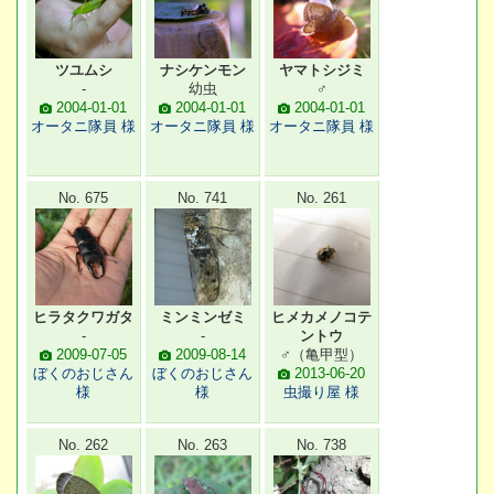
ツユムシ
ナシケンモン
ヤマトシジミ
-
幼虫
♂
2004-01-01
2004-01-01
2004-01-01
オータニ隊員 様
オータニ隊員 様
オータニ隊員 様
No. 675
No. 741
No. 261
ヒラタクワガタ
ミンミンゼミ
ヒメカメノコテ
-
-
ントウ
2009-07-05
2009-08-14
♂（亀甲型）
ぼくのおじさん
ぼくのおじさん
2013-06-20
様
様
虫撮り屋 様
No. 262
No. 263
No. 738