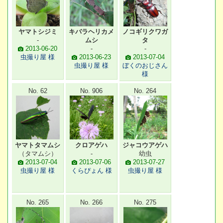
ヤマトシジミ
キバラヘリカメ
ノコギリクワガ
-
ムシ
タ
2013-06-20
-
-
虫撮り屋 様
2013-06-23
2013-07-04
虫撮り屋 様
ぼくのおじさん
様
No. 62
No. 906
No. 264
ヤマトタマムシ
クロアゲハ
ジャコウアゲハ
（タマムシ）
-
幼虫
2013-07-04
2013-07-06
2013-07-27
虫撮り屋 様
くらぴょん 様
虫撮り屋 様
No. 265
No. 266
No. 275