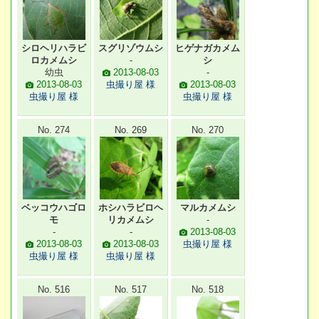
シロヘリハラビ
スグリゾウムシ
ヒゲナガカメム
ロカメムシ
-
シ
幼虫
2013-08-03
-
2013-08-03
虫撮り屋 様
2013-08-03
虫撮り屋 様
虫撮り屋 様
No. 274
No. 269
No. 270
ベッコウハゴロ
ホシハラビロヘ
マルカメムシ
モ
リカメムシ
-
-
-
2013-08-03
2013-08-03
2013-08-03
虫撮り屋 様
虫撮り屋 様
虫撮り屋 様
No. 516
No. 517
No. 518