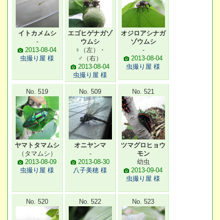
イトカメムシ
エゴヒゲナガゾ
オジロアシナガ
-
ウムシ
ゾウムシ
2013-08-04
♀（左）・
-
虫撮り屋 様
♂（右）
2013-08-04
2013-08-04
虫撮り屋 様
虫撮り屋 様
No. 519
No. 509
No. 521
ヤマトタマムシ
オニヤンマ
ツマグロヒョウ
（タマムシ）
-
モン
2013-08-09
2013-08-30
幼虫
虫撮り屋 様
八子美穂 様
2013-09-04
虫撮り屋 様
No. 520
No. 522
No. 523