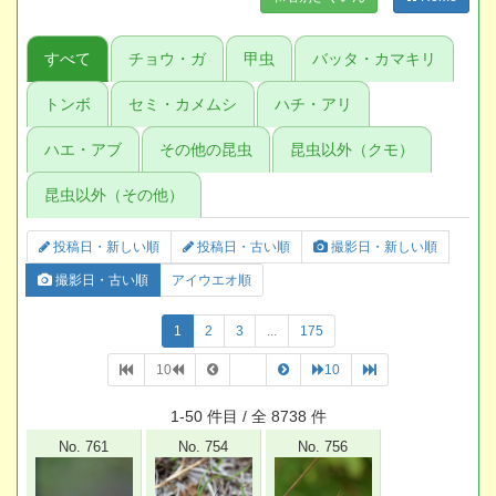
すべて
チョウ・ガ
甲虫
バッタ・カマキリ
トンボ
セミ・カメムシ
ハチ・アリ
ハエ・アブ
その他の昆虫
昆虫以外（クモ）
昆虫以外（その他）
投稿日・新しい順
投稿日・古い順
撮影日・新しい順
撮影日・古い順
アイウエオ順
1
2
3
...
175
10
10
1-50 件目 / 全 8738 件
No. 761
No. 754
No. 756