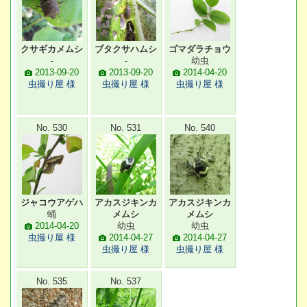
クサギカメムシ
ブタクサハムシ
ゴマダラチョウ
-
-
幼虫
2013-09-20
2013-09-20
2014-04-20
虫撮り屋 様
虫撮り屋 様
虫撮り屋 様
No. 530
No. 531
No. 540
ジャコウアゲハ
アカスジキンカ
アカスジキンカ
蛹
メムシ
メムシ
2014-04-20
幼虫
幼虫
虫撮り屋 様
2014-04-27
2014-04-27
虫撮り屋 様
虫撮り屋 様
No. 535
No. 537