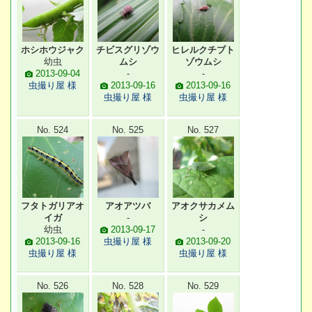
ホシホウジャク
チビスグリゾウ
ヒレルクチブト
幼虫
ムシ
ゾウムシ
2013-09-04
-
-
虫撮り屋 様
2013-09-16
2013-09-16
虫撮り屋 様
虫撮り屋 様
No. 524
No. 525
No. 527
フタトガリアオ
アオアツバ
アオクサカメム
イガ
-
シ
幼虫
2013-09-17
-
2013-09-16
虫撮り屋 様
2013-09-20
虫撮り屋 様
虫撮り屋 様
No. 526
No. 528
No. 529