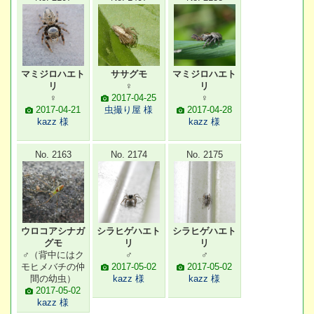
マミジロハエト
ササグモ
マミジロハエト
リ
♀
リ
♀
2017-04-25
♀
2017-04-21
虫撮り屋 様
2017-04-28
kazz 様
kazz 様
No. 2163
No. 2174
No. 2175
ウロコアシナガ
シラヒゲハエト
シラヒゲハエト
グモ
リ
リ
♂（背中にはク
♂
♂
モヒメバチの仲
2017-05-02
2017-05-02
間の幼虫）
kazz 様
kazz 様
2017-05-02
kazz 様