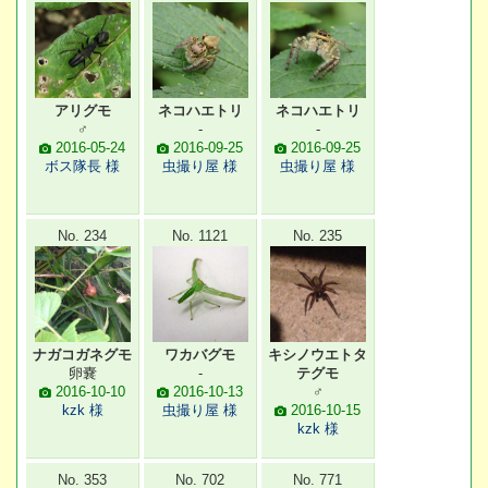
アリグモ
ネコハエトリ
ネコハエトリ
♂
-
-
2016-05-24
2016-09-25
2016-09-25
ボス隊長 様
虫撮り屋 様
虫撮り屋 様
No. 234
No. 1121
No. 235
ナガコガネグモ
ワカバグモ
キシノウエトタ
卵嚢
-
テグモ
2016-10-10
2016-10-13
♂
kzk 様
虫撮り屋 様
2016-10-15
kzk 様
No. 353
No. 702
No. 771