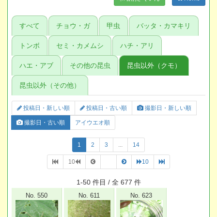
すべて
チョウ・ガ
甲虫
バッタ・カマキリ
トンボ
セミ・カメムシ
ハチ・アリ
ハエ・アブ
その他の昆虫
昆虫以外（クモ）
昆虫以外（その他）
投稿日・新しい順
投稿日・古い順
撮影日・新しい順
撮影日・古い順
アイウエオ順
1
2
3
...
14
10
10
1-50 件目 / 全 677 件
No. 550
No. 611
No. 623