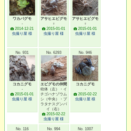
ワカバグモ
アサヒエビグモ
アサヒエビグモ
-
♀
♀
2014-12-21
2015-01-01
2015-01-01
虫撮り屋 様
虫撮り屋 様
虫撮り屋 様
No. 931
No. 6293
No. 946
コカニグモ
エビグモの仲間
コカニグモ
-
幼体（左）・イ
-
2015-01-01
チゴハナゾウム
2015-02-22
虫撮り屋 様
シ（中央）・プ
虫撮り屋 様
ラタナスグンバ
イ（右）
2015-02-22
虫撮り屋 様
No. 116
No. 994
No. 1007