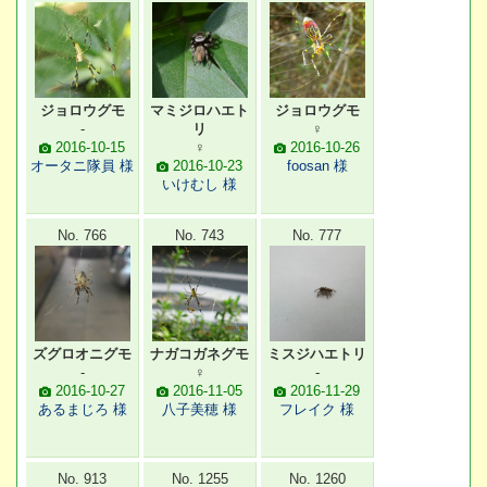
ジョロウグモ
マミジロハエト
ジョロウグモ
-
リ
♀
2016-10-15
♀
2016-10-26
オータニ隊員 様
2016-10-23
foosan 様
いけむし 様
No. 766
No. 743
No. 777
ズグロオニグモ
ナガコガネグモ
ミスジハエトリ
-
♀
-
2016-10-27
2016-11-05
2016-11-29
あるまじろ 様
八子美穂 様
フレイク 様
No. 913
No. 1255
No. 1260