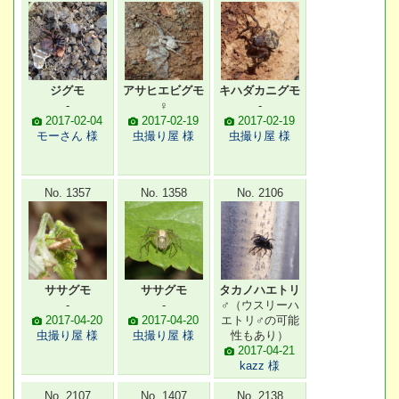
ジグモ
アサヒエビグモ
キハダカニグモ
-
♀
-
2017-02-04
2017-02-19
2017-02-19
モーさん 様
虫撮り屋 様
虫撮り屋 様
No. 1357
No. 1358
No. 2106
ササグモ
ササグモ
タカノハエトリ
-
-
♂（ウスリーハ
2017-04-20
2017-04-20
エトリ♂の可能
虫撮り屋 様
虫撮り屋 様
性もあり）
2017-04-21
kazz 様
No. 2107
No. 1407
No. 2138