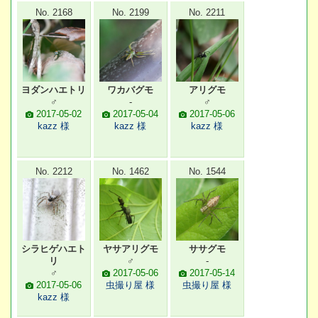
No. 2168
No. 2199
No. 2211
ヨダンハエトリ
ワカバグモ
アリグモ
♂
-
♂
2017-05-02
2017-05-04
2017-05-06
kazz 様
kazz 様
kazz 様
No. 2212
No. 1462
No. 1544
シラヒゲハエト
ヤサアリグモ
ササグモ
リ
♂
-
♂
2017-05-06
2017-05-14
2017-05-06
虫撮り屋 様
虫撮り屋 様
kazz 様