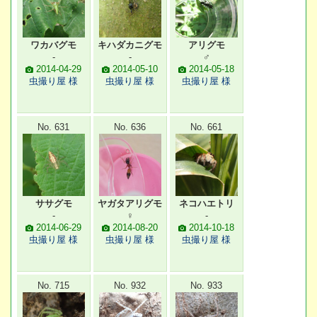
ワカバグモ
キハダカニグモ
アリグモ
-
-
♂
2014-04-29
2014-05-10
2014-05-18
虫撮り屋 様
虫撮り屋 様
虫撮り屋 様
No. 631
No. 636
No. 661
ササグモ
ヤガタアリグモ
ネコハエトリ
-
♀
-
2014-06-29
2014-08-20
2014-10-18
虫撮り屋 様
虫撮り屋 様
虫撮り屋 様
No. 715
No. 932
No. 933