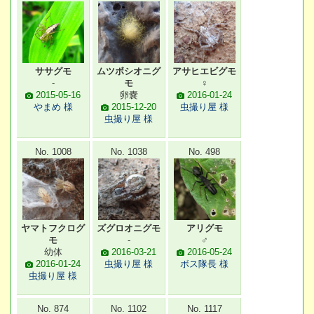
ササグモ
ムツボシオニグ
アサヒエビグモ
-
モ
♀
2015-05-16
卵嚢
2016-01-24
やまめ 様
2015-12-20
虫撮り屋 様
虫撮り屋 様
No. 1008
No. 1038
No. 498
ヤマトフクログ
ズグロオニグモ
アリグモ
モ
-
♂
幼体
2016-03-21
2016-05-24
2016-01-24
虫撮り屋 様
ボス隊長 様
虫撮り屋 様
No. 874
No. 1102
No. 1117