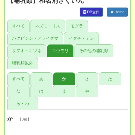
【哺乳類】和名別さくいん
DB全件
Home
すべて
ネズミ・リス
モグラ
ハクビシン・アライグマ
イタチ・テン
タヌキ・キツネ
コウモリ
その他の哺乳類
哺乳類以外
すべて
あ
か
さ
た
な
は
ま
や
ら・わ
か
【0種】