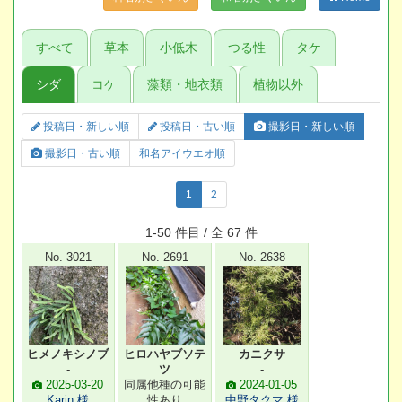
すべて
草本
小低木
つる性
タケ
シダ
コケ
藻類・地衣類
植物以外
投稿日・新しい順
投稿日・古い順
撮影日・新しい順
撮影日・古い順
和名アイウエオ順
1
2
1-50 件目 / 全 67 件
No. 3021
No. 2691
No. 2638
ヒメノキシノブ
ヒロハヤブソテ
カニクサ
-
ツ
-
2025-03-20
同属他種の可能
2024-01-05
Karin 様
性あり
中野タクマ 様