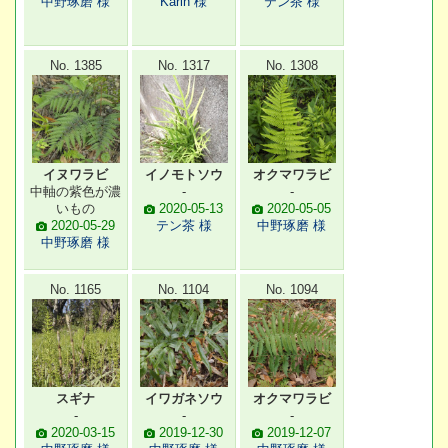
中野琢磨 様
Karin 様
テン茶 様
No. 1385
No. 1317
No. 1308
イヌワラビ
イノモトソウ
オクマワラビ
中軸の紫色が濃
-
-
いもの
2020-05-13
2020-05-05
2020-05-29
テン茶 様
中野琢磨 様
中野琢磨 様
No. 1165
No. 1104
No. 1094
スギナ
イワガネソウ
オクマワラビ
-
-
-
2020-03-15
2019-12-30
2019-12-07