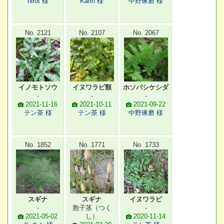
hirot 様
Karin 様
中野琢磨 様
No. 2121
No. 2107
No. 2067
イノモトソウ
イヌワラビ類
ホソバシケシダ
-
-
-
2021-11-16
2021-10-11
2021-09-22
テン茶 様
テン茶 様
中野琢磨 様
No. 1852
No. 1771
No. 1733
スギナ
スギナ
イヌワラビ
-
胞子茎（つく
-
2021-05-02
し）
2020-11-14