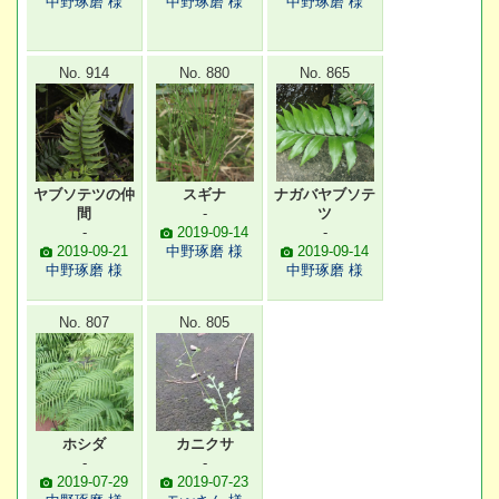
中野琢磨 様
中野琢磨 様
中野琢磨 様
No. 914
No. 880
No. 865
ヤブソテツの仲
スギナ
ナガバヤブソテ
間
-
ツ
-
2019-09-14
-
2019-09-21
中野琢磨 様
2019-09-14
中野琢磨 様
中野琢磨 様
No. 807
No. 805
ホシダ
カニクサ
-
-
2019-07-29
2019-07-23