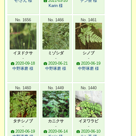
モ-さん 様
2021-03-20
テン茶 様
Karin 様
No. 1656
No. 1466
No. 1461
イヌドクサ
ミゾシダ
シノブ
-
-
-
2020-09-18
2020-06-21
2020-06-19
中野琢磨 様
中野琢磨 様
中野琢磨 様
No. 1460
No. 1449
No. 1440
タチシノブ
カニクサ
イヌワラビ
-
-
-
2020-06-19
2020-06-14
2020-06-10