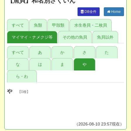
【魚貝】和名別さくいん
DB全件
Home
すべて
魚類
甲殻類
水生巻貝・二枚貝
マイマイ・ナメクジ等
その他の魚貝
魚貝以外
すべて
あ
か
さ
た
な
は
ま
や
ら・わ
や
【0種】
（2026-08-10 23:57現在）